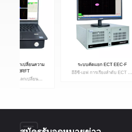
วาม
ระบบคัดแยก ECT EEC-F
การต
อีอีซี-เอฟ การเรียงลำดับ ECT มีระบบการคัดแยกความแข็ง การคัดแยกวัสดุ และการคัดแยกการบำบัดความร้อน สามารถใช้สำหรับตรวจสอบและคัดแยกท่อโลหะได้, บาร์, สายไฟ,อะไหล่รถยนต์,วาล์วและอื่นๆ ส่วนประกอบโลหะ ความแตกต่างของโครงสร้าง ความแข็งของพื้นผิว ความลึกของตัวเรือน ก็แยกออกจากกันได้เช่นกัน
ระบบตรวจสอบท่อแลกเปลี่ยนความร้อนพร้อมฟังก์ชัน ECT และ RFT สำหรับท่อทั้งที่เป็นเหล็กและไม่ใช่เหล็ก ฟังก์ชันการผสมช่วยให้สามารถลบสัญญาณรบกวนออกจากแผ่นรองรับได้ และการแมปแผ่นท่อช่วยให้สามารถวาดโครงร่างท่อและทำเครื่องหมายผลการทดสอบด้วยสีที่ต่างกัน
สมัครรับจดหมายข่าว