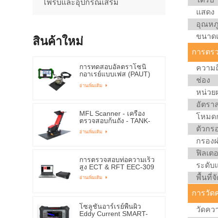
โพรบและอุปกรณ์เสริม
แสดง
อุณหภ
ขนาดเค
สินค้าใหม่
การตรว
การทดสอบอัลตราโซนิ
ความถี
กอาเรย์แบบเฟส (PAUT)
ช่อง
ESPA-1000
อ่านเพิ่มเติม
หน่วย
อัตราส
MFL Scanner - เครื่อง
โหมด
ตรวจสอบก้นถัง - TANK-
4000ME
ตัวกรอ
อ่านเพิ่มเติม
กรองผ
ฟิลเตอ
การตรวจสอบท่อความเร็ว
ระดับ
สูง ECT & RFT EEC-309
พื้นที่จ
อ่านเพิ่มเติม
การวัด
โซลูชันอาร์เรย์พื้นผิว
วัดคว
Eddy Current SMART-