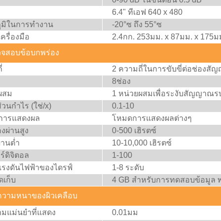
6.4" ทีเอฟ 640 x 480
ูมิในการทำงาน
-20°ซ ถึง 55°ซ
รื่องมือ
2.4กก. 253มม. x 87มม. x 175ม
จสอบข้อบกพร่อง
่
2 ความถี่ในการขับขี่ต่อช่องส
8ช่อง
ผสม
1 หน่วยผสมเพื่อระงับสัญญาณรบก
่วนกำไร (ใช่/x)
0.1-10
การแสดงผล
โหมดการแสดงผลต่างๆ
งผ่านสูง
0-500 เฮิรตซ์
่านต่ำ
10-10,000 เฮิรตซ์
ร์ดิจิตอล
1-100
แรงดันไฟฟ้าของไดรฟ์
1-8 ระดับ
ัดเก็บ
4 GB สำหรับการทดสอบข้อมูล พ
ความหนาของผิวเคลือบ
ามแม่นยำที่แสดง
0.01มม