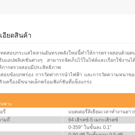
เอียดสินค้า
ือทดสอบกระแสไหลวนอันทรงพลังใหม่นี้ทำให้การตรวจสอบด้วยตนเองง่
บแอปพลิเคชันต่างๆ สามารถจัดเก็บไว้ในไฟล์และเรียกใช้งานได้เ
ห้การตรวจสอบมีประสิทธิภาพ
สอบข้อบกพร่อง การวัดค่าการนำไฟฟ้า และการวัดความหนาของชั้น
ัวเครื่องมีขนาดเล็กพร้อมฟังก์ชันที่แข็งแกร่ง
จำเพาะ
รี่
แบตเตอรี่ลิเธียมเวลาทำงานยาวน
ามถี่
64 เฮิรตซ์-5 เมกะเฮิรตซ์
0-359° ในขั้นละ 0.1°
0-90 dB ในขั้นตอน 0.5 dB