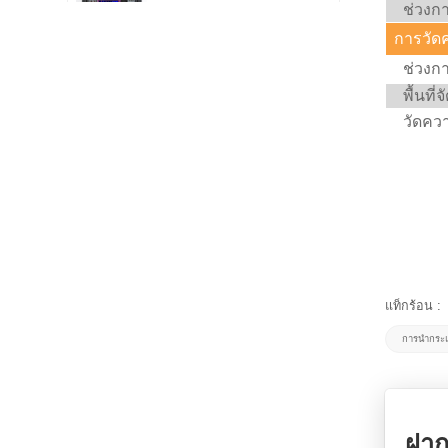
8003
ช่วงก
อ่านเพิ่มเติม
การวัด
ช่วงก
การตรวจสอบวัสดุคอมโพ
สิต - การทดสอบแบบไม่
พื้นที่จ
ทำลาย SMART-6MK |
อ่านเพิ่มเติม
เอ็ดดี้ซัน
วัดคว
เครื่องสแกนตรวจสอบการ
เชื่อม SMART-501
อ่านเพิ่มเติม
การทดสอบการรักษา
ความร้อน EEC-58F
อ่านเพิ่มเติม
แท็กร้อน :
การนำกระ
การทดสอบหน่วยความจำ
แม่เหล็กโลหะ - ความเข้ม
ข้นของความเครียด EMS-
อ่านเพิ่มเติม
2003C
ฝาก