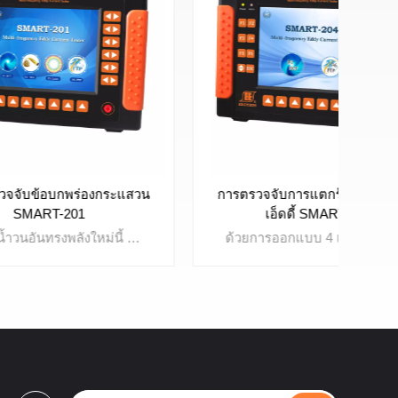
ระแสวน
การตรวจจับการแตกร้าวของกระแส
การ
เอ็ดดี้ SMART-204
กระแสน้ำวนอันทรงพลังใหม่นี้ ข้อบกพร่อง เครื่องตรวจจับทำให้การตรวจสอบด้วยตนเองง่ายขึ้น เร็วขึ้น และแม่นยำยิ่งขึ้น การตรวจสอบข้อบกพร่อง การตรวจสอบรอยเชื่อม การวัดค่าการนำไฟฟ้า และการวัดความหนาของชั้นเคลือบ รวมอยู่ในเครื่องมือนี้แล้ว ดีไซน์แบบออลอินวันทำให้ตัวเครื่องมีขนาดเล็กพร้อมฟังก์ชันที่แข็งแกร่ง
ด้วยการออกแบบ 4 แชนเนลและ 2 ความถี่ อุปกรณ์ตรวจจับการแตกร้าวของกระแสไหลวนนี้ช่วยให้การตรวจสอบด้วยตนเองมีความไวสูงและมีประสิทธิภาพสูง การตั้งค่าการตรวจสอบสำหรับแอปพลิเคชันต่างๆ สามารถจัดเก็บไว้ในไฟล์และเรียกใช้งานได้เมื่อจำเป็น