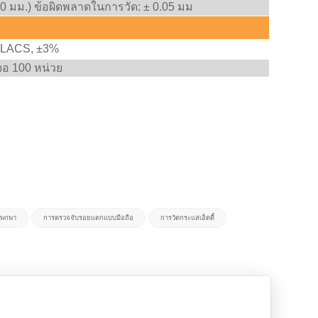
0 มม.) ข้อผิดพลาดในการวัด: ± 0.05 มม
%LACS, ±3%
จอ 100 หน่วย
บพกพา
การตรวจจับรอยแตกแบบมือถือ
การวัดกระแสเอ็ดดี้