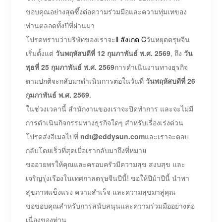
ขอบคุณอย่างสุดซึ้งต่อความร่วมมือและความทุ่มเทของ
ท่านตลอดทั้งปีที่ผ่านมา
โปรดทราบว่าบริษัทของเราจะ
ll สังเกต C
วันหยุดตรุษจีน
เริ่มตั้งแต่
วันพฤหัสบดีที่ 12 กุมภาพันธ์ พ.ศ. 2569
, ถึง
วัน
พุธที่ 25 กุมภาพันธ์ พ.ศ. 2569
การดำเนินงานทางธุรกิจ
ตามปกติจะกลับมาดำเนินการต่อในวันที่
วันพฤหัสบดีที่ 26
กุมภาพันธ์ พ.ศ. 2569
.
ในช่วงเวลานี้ สำนักงานของเราจะปิดทำการ และจะไม่มี
การดำเนินกิจกรรมทางธุรกิจใดๆ สำหรับเรื่องเร่งด่วน
โปรดส่งอีเมลไปที่
ndt@eddysun.com
และเราจะตอบ
กลับโดยเร็วที่สุดเมื่อเรากลับมาถึงที่หมาย
ขออวยพรให้คุณและครอบครัวมีความสุข สงบสุข และ
เจริญรุ่งเรืองในเทศกาลตรุษจีนปีนี้! ขอให้ปีม้าปีนี้ นำพา
สุขภาพแข็งแรง ความสำเร็จ และความสุขมาสู่คุณ
ขอขอบคุณสำหรับการสนับสนุนและความร่วมมืออย่างต่อ
เนื่องของท่าน