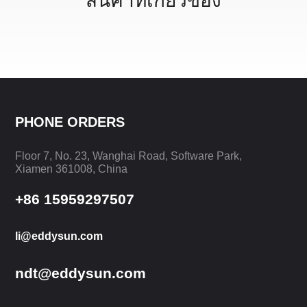
สินค้าที่เกี่ยวข้อง
PHONE ORDERS
Floor 7, No. 23, Wanghai Road, Software Park,
Xiamen 361008, China
+86 15959297507
li@eddysun.com
ndt@eddysun.com